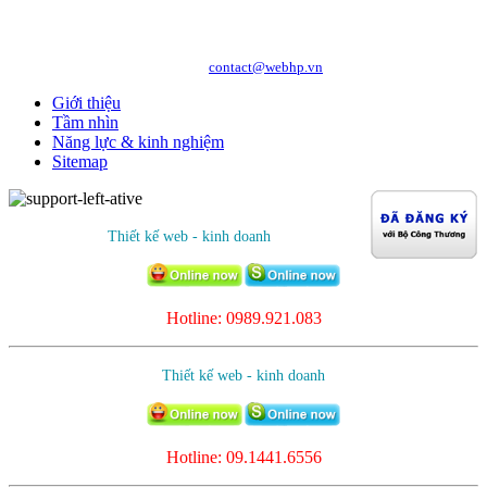
Địa chỉ: Số 05/47/81 Đà Nẵng, Phường Lạc Viên, Quận Ngô Quyền, TP. Hải
Phòng
Hotline: 0989.921.083 - 09.1441.6556
http://webhp.vn
Website:
| Email:
contact@webhp.vn
Giới thiệu
Tầm nhìn
Năng lực & kinh nghiệm
Sitemap
Thiết kế web - kinh doanh
Hotline: 0989.921.083
Thiết kế web - kinh doanh
Hotline:
09.1441.6556