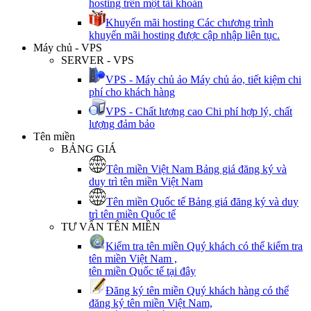
hosting trên một tài khoản
Khuyến mãi hosting
Các chương trình
khuyến mãi hosting được cập nhập liên tục.
Máy chủ - VPS
SERVER - VPS
VPS - Máy chủ ảo
Máy chủ ảo, tiết kiệm chi
phí cho khách hàng
VPS - Chất lượng cao
Chi phí hợp lý, chất
lượng đảm bảo
Tên miền
BẢNG GIÁ
Tên miền Việt Nam
Bảng giá đăng ký và
duy trì tên miền Việt Nam
Tên miền Quốc tế
Bảng giá đăng ký và duy
trì tên miền Quốc tế
TƯ VẤN TÊN MIỀN
Kiểm tra tên miền
Quý khách có thể kiểm tra
tên miền Việt Nam ,
tên miền Quốc tế tại đây
Đăng ký tên miền
Quý khách hàng có thể
đăng ký tên miền Việt Nam,