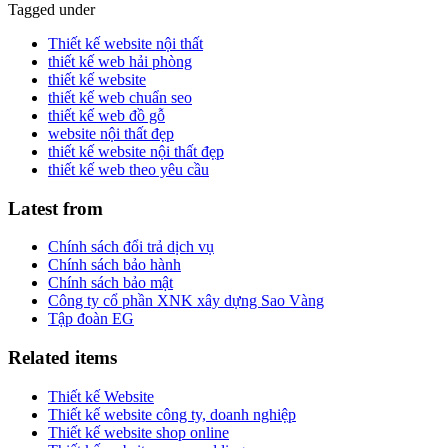
Tagged under
Thiết kế website nội thất
thiết kế web hải phòng
thiết kế website
thiết kế web chuẩn seo
thiết kế web đồ gỗ
website nội thất đẹp
thiết kế website nội thất đẹp
thiết kế web theo yêu cầu
Latest from
Chính sách đổi trả dịch vụ
Chính sách bảo hành
Chính sách bảo mật
Công ty cổ phần XNK xây dựng Sao Vàng
Tập đoàn EG
Related items
Thiết kế Website
Thiết kế website công ty, doanh nghiệp
Thiết kế website shop online