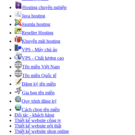
Hosting chuyên nghiệp
Java hosting
Joomla hosting
Reseller Hosting
Khuyến mãi hosting
VPS - Máy chủ ảo
VPS - Chất lượng cao
Tên miền Việt Nam
Tên miền Quốc tế
Đăng ký tên miền
Gia hạn tên miền
Quy trình đăng ký
Cách chọn tên miền
Đối tác - khách hàng
Thiết kế website công ty
Thiết kế website nội thất
Thiết kế website shop online