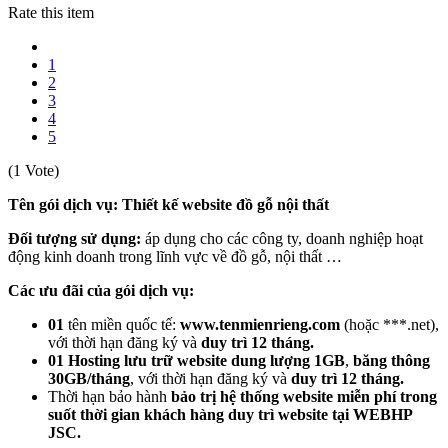
Rate this item
1
2
3
4
5
(1 Vote)
Tên gói dịch vụ:
Thiết kế website đồ gỗ nội thất
Đối tượng sử dụng:
áp dụng cho các công ty, doanh nghiệp hoạt
động kinh doanh trong lĩnh vực về đồ gỗ, nội thất …
Các ưu đãi của gói dịch vụ:
01
tên miền quốc tế:
www.tenmienrieng.com
(hoặc ***.net),
với thời hạn đăng ký và
duy trì 12 tháng.
01
Hosting lưu trữ website dung lượng 1GB
,
băng thông
30GB/tháng
, với thời hạn đăng ký và
duy trì 12 tháng.
Thời hạn bảo hành
bảo trị hệ thống website miễn phí trong
suốt thời gian khách hàng duy trì website
tại WEBHP
JSC.