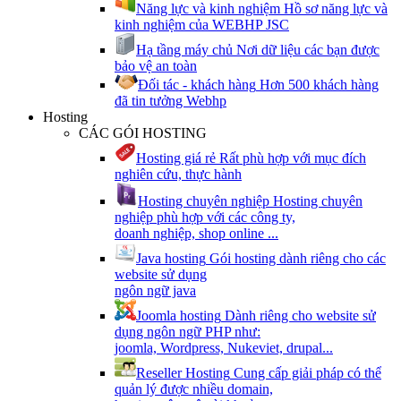
Năng lực và kinh nghiệm
Hồ sơ năng lực và
kinh nghiệm của WEBHP JSC
Hạ tầng máy chủ
Nơi dữ liệu các bạn được
bảo vệ an toàn
Đối tác - khách hàng
Hơn 500 khách hàng
đã tin tưởng Webhp
Hosting
CÁC GÓI HOSTING
Hosting giá rẻ
Rất phù hợp với mục đích
nghiên cứu, thực hành
Hosting chuyên nghiệp
Hosting chuyên
nghiệp phù hợp với các công ty,
doanh nghiệp, shop online ...
Java hosting
Gói hosting dành riêng cho các
website sử dụng
ngôn ngữ java
Joomla hosting
Dành riêng cho website sử
dụng ngôn ngữ PHP như:
joomla, Wordpress, Nukeviet, drupal...
Reseller Hosting
Cung cấp giải pháp có thể
quản lý được nhiều domain,