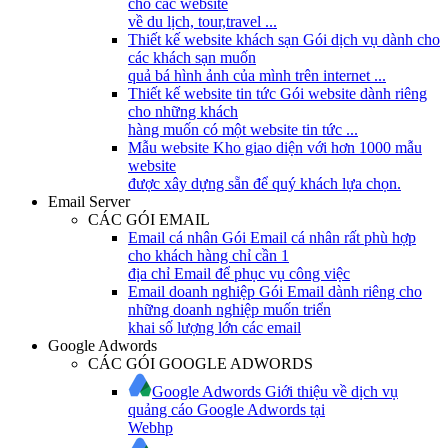
cho các website
về du lịch, tour,travel ...
Thiết kế website khách sạn
Gói dịch vụ dành cho
các khách sạn muốn
quả bá hình ảnh của mình trên internet ...
Thiết kế website tin tức
Gói website dành riêng
cho những khách
hàng muốn có một website tin tức ...
Mẫu website
Kho giao diện với hơn 1000 mẫu
website
được xây dựng sẵn để quý khách lựa chọn.
Email Server
CÁC GÓI EMAIL
Email cá nhân
Gói Email cá nhân rất phù hợp
cho khách hàng chỉ cần 1
địa chỉ Email để phục vụ công việc
Email doanh nghiệp
Gói Email dành riêng cho
những doanh nghiệp muốn triển
khai số lượng lớn các email
Google Adwords
CÁC GÓI GOOGLE ADWORDS
Google Adwords
Giới thiệu về dịch vụ
quảng cáo Google Adwords tại
Webhp