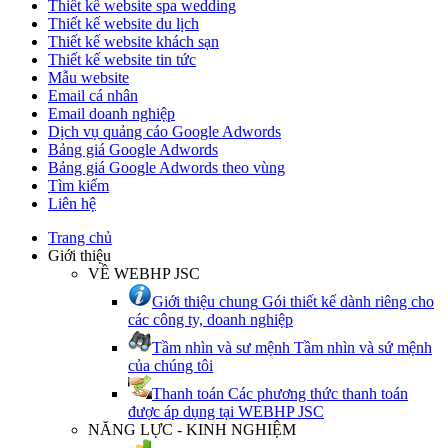
Thiết kế website spa wedding
Thiết kế website du lịch
Thiết kế website khách sạn
Thiết kế website tin tức
Mẫu website
Email cá nhân
Email doanh nghiệp
Dịch vụ quảng cáo Google Adwords
Bảng giá Google Adwords
Bảng giá Google Adwords theo vùng
Tìm kiếm
Liên hệ
Trang chủ
Giới thiệu
VỀ WEBHP JSC
Giới thiệu chung
Gói thiết kế dành riêng cho
các công ty, doanh nghiệp
Tầm nhìn và sư mệnh
Tầm nhìn và sứ mệnh
của chúng tôi
Thanh toán
Các phương thức thanh toán
được áp dụng tại WEBHP JSC
NĂNG LỰC - KINH NGHIỆM