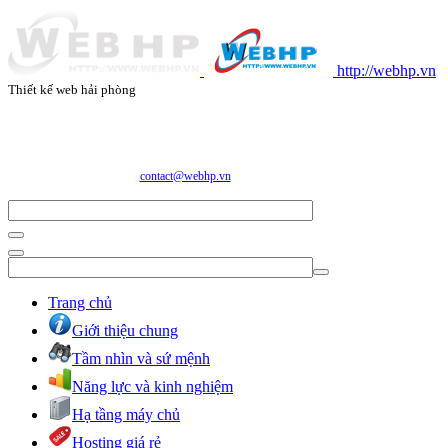
http://webhp.vn
Thiết kế web hải phòng
CÔNG TY CỔ PHẦN CÔNG NGHỆ VÀ DỊCH VỤ WEBHP
Địa chỉ: Số 05/47/81 Đà Nẵng, Phường Lạc Viên, Quận Ngô Quyền, TP. Hải Phòng
E-mail:
contact@webhp.vn
| Hotline: 0989.921.083
Trang chủ
Giới thiệu chung
Tầm nhìn và sứ mệnh
Năng lực và kinh nghiệm
Hạ tầng máy chủ
Hosting giá rẻ