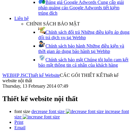
Bảng giá Google Adwords
Cung cấp giải
pháp quảng cáo Google Adwords tiết kiệm
trúng đích
Liên hệ
CHÍNH SÁCH BẢO MẬT
Chính sách đổi trả
Những điều kiện áp dụng
đổi trả dịch vụ tại Webhp
Chính sách bảo hành
Những điều kiện và
thời gian áp dụng bảo hành tại Webhp
Chính sách bảo mật
Chúng tôi luôn cam kết
bảo mật thông tin cá nhân của khách hàng
WEBHP JSC
Thiết kế Website
CÁC GÓI THIẾT KẾ
Thiết kế
website nội thất
Thursday, 13 February 2014 07:49
Thiết kế website nội thất
font size
decrease font size
increase font
size
Print
Email