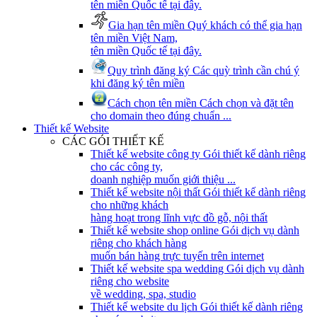
tên miền Quốc tế tại đây.
Gia hạn tên miền
Quý khách có thể gia hạn
tên miền Việt Nam,
tên miền Quốc tế tại đây.
Quy trình đăng ký
Các quỳ trình cần chú ý
khi đăng ký tên miền
Cách chọn tên miền
Cách chọn và đặt tên
cho domain theo đúng chuẩn ...
Thiết kế Website
CÁC GÓI THIẾT KẾ
Thiết kế website công ty
Gói thiết kế dành riêng
cho các công ty,
doanh nghiệp muốn giới thiệu ...
Thiết kế website nội thất
Gói thiết kế dành riêng
cho những khách
hàng hoạt trong lĩnh vực đồ gỗ, nội thất
Thiết kế website shop online
Gói dịch vụ dành
riêng cho khách hàng
muốn bán hàng trực tuyến trên internet
Thiết kế website spa wedding
Gói dịch vụ dành
riêng cho website
về wedding, spa, studio
Thiết kế website du lịch
Gói thiết kế dành riêng