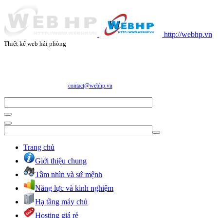
http://webhp.vn
Thiết kế web hải phòng
CÔNG TY CỔ PHẦN CÔNG NGHỆ VÀ DỊCH VỤ WEBHP
Địa chỉ: Số 05/47/81 Đà Nẵng, Phường Lạc Viên, Quận Ngô Quyền, TP. Hải Phòng
E-mail:
contact@webhp.vn
| Hotline: 0989.921.083
Trang chủ
Giới thiệu chung
Tầm nhìn và sứ mệnh
Năng lực và kinh nghiệm
Hạ tầng máy chủ
Hosting giá rẻ