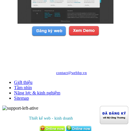
Copyright © 2010 WEBHP JSC, All Rights Reserved.
CÔNG TY CỔ PHẦN CÔNG NGHỆ VÀ DỊCH VỤ WEBHP
Địa chỉ: Số 05/47/81 Đà Nẵng, Phường Lạc Viên, Quận Ngô Quyền, TP. Hải
Phòng
Hotline: 0989.921.083 - 09.1441.6556
http://webhp.vn
Website:
| Email:
contact@webhp.vn
Giới thiệu
Tầm nhìn
Năng lực & kinh nghiệm
Sitemap
Thiết kế web - kinh doanh