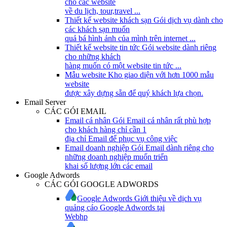
cho các website
về du lịch, tour,travel ...
Thiết kế website khách sạn
Gói dịch vụ dành cho
các khách sạn muốn
quả bá hình ảnh của mình trên internet ...
Thiết kế website tin tức
Gói website dành riêng
cho những khách
hàng muốn có một website tin tức ...
Mẫu website
Kho giao diện với hơn 1000 mẫu
website
được xây dựng sẵn để quý khách lựa chọn.
Email Server
CÁC GÓI EMAIL
Email cá nhân
Gói Email cá nhân rất phù hợp
cho khách hàng chỉ cần 1
địa chỉ Email để phục vụ công việc
Email doanh nghiệp
Gói Email dành riêng cho
những doanh nghiệp muốn triển
khai số lượng lớn các email
Google Adwords
CÁC GÓI GOOGLE ADWORDS
Google Adwords
Giới thiệu về dịch vụ
quảng cáo Google Adwords tại
Webhp