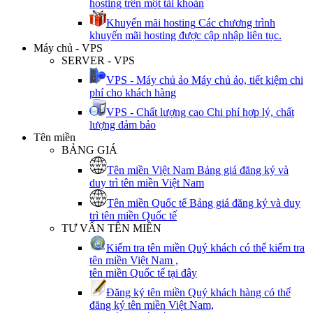
hosting trên một tài khoản
Khuyến mãi hosting
Các chương trình
khuyến mãi hosting được cập nhập liên tục.
Máy chủ - VPS
SERVER - VPS
VPS - Máy chủ ảo
Máy chủ ảo, tiết kiệm chi
phí cho khách hàng
VPS - Chất lượng cao
Chi phí hợp lý, chất
lượng đảm bảo
Tên miền
BẢNG GIÁ
Tên miền Việt Nam
Bảng giá đăng ký và
duy trì tên miền Việt Nam
Tên miền Quốc tế
Bảng giá đăng ký và duy
trì tên miền Quốc tế
TƯ VẤN TÊN MIỀN
Kiểm tra tên miền
Quý khách có thể kiểm tra
tên miền Việt Nam ,
tên miền Quốc tế tại đây
Đăng ký tên miền
Quý khách hàng có thể
đăng ký tên miền Việt Nam,