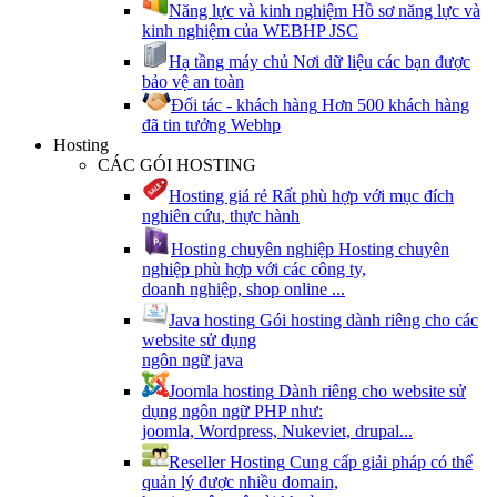
Năng lực và kinh nghiệm
Hồ sơ năng lực và
kinh nghiệm của WEBHP JSC
Hạ tầng máy chủ
Nơi dữ liệu các bạn được
bảo vệ an toàn
Đối tác - khách hàng
Hơn 500 khách hàng
đã tin tưởng Webhp
Hosting
CÁC GÓI HOSTING
Hosting giá rẻ
Rất phù hợp với mục đích
nghiên cứu, thực hành
Hosting chuyên nghiệp
Hosting chuyên
nghiệp phù hợp với các công ty,
doanh nghiệp, shop online ...
Java hosting
Gói hosting dành riêng cho các
website sử dụng
ngôn ngữ java
Joomla hosting
Dành riêng cho website sử
dụng ngôn ngữ PHP như:
joomla, Wordpress, Nukeviet, drupal...
Reseller Hosting
Cung cấp giải pháp có thể
quản lý được nhiều domain,