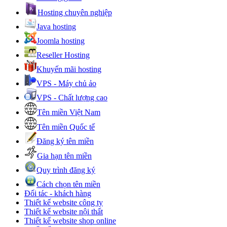
Hosting chuyên nghiệp
Java hosting
Joomla hosting
Reseller Hosting
Khuyến mãi hosting
VPS - Máy chủ ảo
VPS - Chất lượng cao
Tên miền Việt Nam
Tên miền Quốc tế
Đăng ký tên miền
Gia hạn tên miền
Quy trình đăng ký
Cách chọn tên miền
Đối tác - khách hàng
Thiết kế website công ty
Thiết kế website nội thất
Thiết kế website shop online