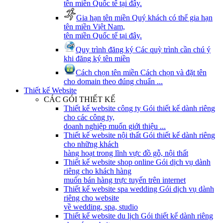
tên miền Quốc tế tại đây.
Gia hạn tên miền
Quý khách có thể gia hạn
tên miền Việt Nam,
tên miền Quốc tế tại đây.
Quy trình đăng ký
Các quỳ trình cần chú ý
khi đăng ký tên miền
Cách chọn tên miền
Cách chọn và đặt tên
cho domain theo đúng chuẩn ...
Thiết kế Website
CÁC GÓI THIẾT KẾ
Thiết kế website công ty
Gói thiết kế dành riêng
cho các công ty,
doanh nghiệp muốn giới thiệu ...
Thiết kế website nội thất
Gói thiết kế dành riêng
cho những khách
hàng hoạt trong lĩnh vực đồ gỗ, nội thất
Thiết kế website shop online
Gói dịch vụ dành
riêng cho khách hàng
muốn bán hàng trực tuyến trên internet
Thiết kế website spa wedding
Gói dịch vụ dành
riêng cho website
về wedding, spa, studio
Thiết kế website du lịch
Gói thiết kế dành riêng