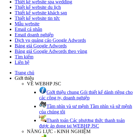
Thiết kế website spa wedding
Thiết kế website du lịch
Thiết kế website khách sạn
Thiết kế website tin tức
Mẫu website
Email cá nhân
Email doanh nghiệp
Dịch vụ quảng cáo Google Adwords
Bảng giá Google Adwords
Bảng giá Google Adwords theo vùng
Tìm kiếm
Liên hệ
Trang chủ
Giới thiệu
VỀ WEBHP JSC
Giới thiệu chung
Gói thiết kế dành riêng cho
các công ty, doanh nghiệp
Tầm nhìn và sư mệnh
Tầm nhìn và sứ mệnh
của chúng tôi
Thanh toán
Các phương thức thanh toán
được áp dụng tại WEBHP JSC
NĂNG LỰC - KINH NGHIỆM