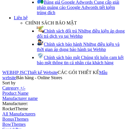
Bảng giá Google Adwords
Cung cấp giải
pháp quảng cáo Google Adwords tiết kiệm
trúng đích
Liên hệ
CHÍNH SÁCH BẢO MẬT
Chính sách đổi trả
Những điều kiện áp dụng
đổi trả dịch vụ tại Webhp
Chính sách bảo hành
Những điều kiện và
thời gian áp dụng bảo hành tại Webhp
Chính sách bảo mật
Chúng tôi luôn cam kết
bảo mật thông tin cá nhân của khách hàng
WEBHP JSC
Thiết kế Website
CÁC GÓI THIẾT KẾ
Mẫu
website
Bán hàng - Online Stores
Sort by
Category +/-
Product Name
Manufacturer name
Manufacturer:
RocketTheme
All Manufacturers
BonusThemes
BowThemes