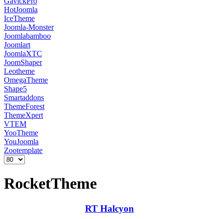
GavickPro
HotJoomla
IceTheme
Joomla-Monster
Joomlabamboo
Joomlart
JoomlaXTC
JoomShaper
Leotheme
OmegaTheme
Shape5
Smartaddons
ThemeForest
ThemeXpert
VTEM
YooTheme
YouJoomla
Zootemplate
RocketTheme
RT Halcyon