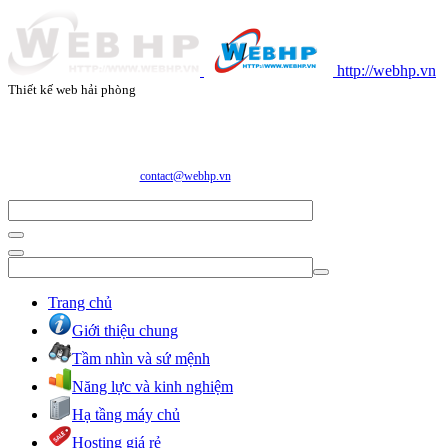
http://webhp.vn
Thiết kế web hải phòng
CÔNG TY CỔ PHẦN CÔNG NGHỆ VÀ DỊCH VỤ WEBHP
Địa chỉ: Số 05/47/81 Đà Nẵng, Phường Lạc Viên, Quận Ngô Quyền, TP. Hải Phòng
E-mail:
contact@webhp.vn
| Hotline: 0989.921.083
Trang chủ
Giới thiệu chung
Tầm nhìn và sứ mệnh
Năng lực và kinh nghiệm
Hạ tầng máy chủ
Hosting giá rẻ