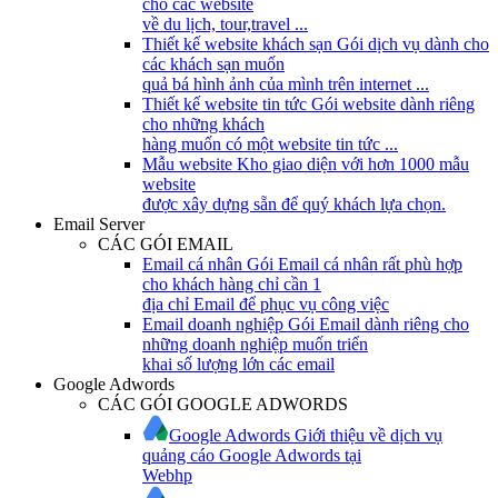
cho các website
về du lịch, tour,travel ...
Thiết kế website khách sạn
Gói dịch vụ dành cho
các khách sạn muốn
quả bá hình ảnh của mình trên internet ...
Thiết kế website tin tức
Gói website dành riêng
cho những khách
hàng muốn có một website tin tức ...
Mẫu website
Kho giao diện với hơn 1000 mẫu
website
được xây dựng sẵn để quý khách lựa chọn.
Email Server
CÁC GÓI EMAIL
Email cá nhân
Gói Email cá nhân rất phù hợp
cho khách hàng chỉ cần 1
địa chỉ Email để phục vụ công việc
Email doanh nghiệp
Gói Email dành riêng cho
những doanh nghiệp muốn triển
khai số lượng lớn các email
Google Adwords
CÁC GÓI GOOGLE ADWORDS
Google Adwords
Giới thiệu về dịch vụ
quảng cáo Google Adwords tại
Webhp