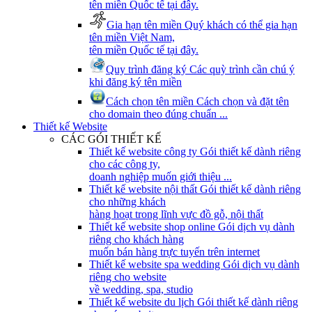
tên miền Quốc tế tại đây.
Gia hạn tên miền
Quý khách có thể gia hạn
tên miền Việt Nam,
tên miền Quốc tế tại đây.
Quy trình đăng ký
Các quỳ trình cần chú ý
khi đăng ký tên miền
Cách chọn tên miền
Cách chọn và đặt tên
cho domain theo đúng chuẩn ...
Thiết kế Website
CÁC GÓI THIẾT KẾ
Thiết kế website công ty
Gói thiết kế dành riêng
cho các công ty,
doanh nghiệp muốn giới thiệu ...
Thiết kế website nội thất
Gói thiết kế dành riêng
cho những khách
hàng hoạt trong lĩnh vực đồ gỗ, nội thất
Thiết kế website shop online
Gói dịch vụ dành
riêng cho khách hàng
muốn bán hàng trực tuyến trên internet
Thiết kế website spa wedding
Gói dịch vụ dành
riêng cho website
về wedding, spa, studio
Thiết kế website du lịch
Gói thiết kế dành riêng