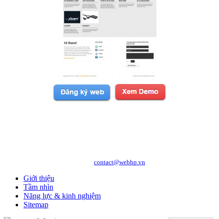
Copyright © 2010 WEBHP JSC, All Rights Reserved.
CÔNG TY CỔ PHẦN CÔNG NGHỆ VÀ DỊCH VỤ WEBHP
Địa chỉ: Số 05/47/81 Đà Nẵng, Phường Lạc Viên, Quận Ngô Quyền, TP. Hải
Phòng
Hotline: 0989.921.083 - 09.1441.6556
http://webhp.vn
Website:
| Email:
contact@webhp.vn
Giới thiệu
Tầm nhìn
Năng lực & kinh nghiệm
Sitemap