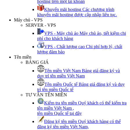
hosting trên một tài khoản
Khuyến mãi hosting
Các chương trình
khuyến mãi hosting được cập nhập liên tục.
Máy chủ - VPS
SERVER - VPS
VPS - Máy chủ ảo
Máy chủ ảo, tiết kiệm chi
phí cho khách hàng
VPS - Chất lượng cao
Chi phí hợp lý, chất
lượng đảm bảo
Tên miền
BẢNG GIÁ
Tên miền Việt Nam
Bảng giá đăng ký và
duy trì tên miền Việt Nam
Tên miền Quốc tế
Bảng giá đăng ký và duy
trì tên miền Quốc tế
TƯ VẤN TÊN MIỀN
Kiểm tra tên miền
Quý khách có thể kiểm tra
tên miền Việt Nam ,
tên miền Quốc tế tại đây
Đăng ký tên miền
Quý khách hàng có thể
đăng ký tên miền Việt Nam,