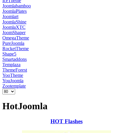
IceTheme
Joomlabamboo
JoomlaPlates
Joomlart
JoomlaShine
JoomlaXTC
JoomShaper
OmegaTheme
PureJoomla
RocketTheme
Shape5
Smartaddons
Templaza
ThemeForest
YooTheme
YouJoomla
Zootemplate
HotJoomla
HOT Flashes