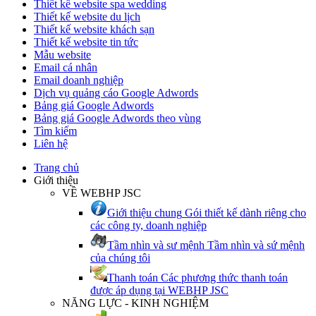
Thiết kế website spa wedding
Thiết kế website du lịch
Thiết kế website khách sạn
Thiết kế website tin tức
Mẫu website
Email cá nhân
Email doanh nghiệp
Dịch vụ quảng cáo Google Adwords
Bảng giá Google Adwords
Bảng giá Google Adwords theo vùng
Tìm kiếm
Liên hệ
Trang chủ
Giới thiệu
VỀ WEBHP JSC
Giới thiệu chung
Gói thiết kế dành riêng cho
các công ty, doanh nghiệp
Tầm nhìn và sư mệnh
Tầm nhìn và sứ mệnh
của chúng tôi
Thanh toán
Các phương thức thanh toán
được áp dụng tại WEBHP JSC
NĂNG LỰC - KINH NGHIỆM