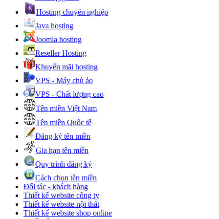
Hosting chuyên nghiệp
Java hosting
Joomla hosting
Reseller Hosting
Khuyến mãi hosting
VPS - Máy chủ ảo
VPS - Chất lượng cao
Tên miền Việt Nam
Tên miền Quốc tế
Đăng ký tên miền
Gia hạn tên miền
Quy trình đăng ký
Cách chọn tên miền
Đối tác - khách hàng
Thiết kế website công ty
Thiết kế website nội thất
Thiết kế website shop online