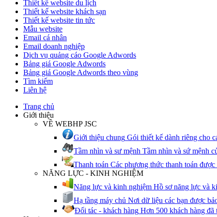
Thiết kế website du lịch
Thiết kế website khách sạn
Thiết kế website tin tức
Mẫu website
Email cá nhân
Email doanh nghiệp
Dịch vụ quảng cáo Google Adwords
Bảng giá Google Adwords
Bảng giá Google Adwords theo vùng
Tìm kiếm
Liên hệ
Trang chủ
Giới thiệu
VỀ WEBHP JSC
Giới thiệu chung
Gói thiết kế dành riêng cho 
Tầm nhìn và sư mệnh
Tầm nhìn và sứ mệnh củ
Thanh toán
Các phương thức thanh toán đượ
NĂNG LỰC - KINH NGHIỆM
Năng lực và kinh nghiệm
Hồ sơ năng lực và
Hạ tầng máy chủ
Nơi dữ liệu các bạn được bảo
Đối tác - khách hàng
Hơn 500 khách hàng đã 