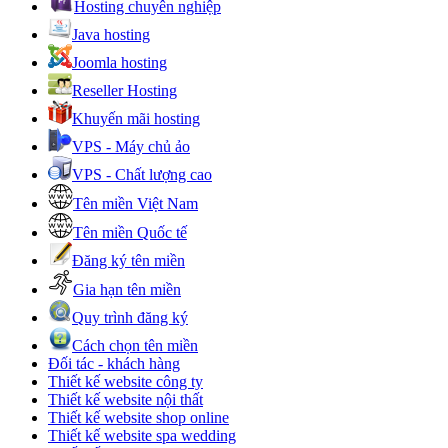
Hosting chuyên nghiệp
Java hosting
Joomla hosting
Reseller Hosting
Khuyến mãi hosting
VPS - Máy chủ ảo
VPS - Chất lượng cao
Tên miền Việt Nam
Tên miền Quốc tế
Đăng ký tên miền
Gia hạn tên miền
Quy trình đăng ký
Cách chọn tên miền
Đối tác - khách hàng
Thiết kế website công ty
Thiết kế website nội thất
Thiết kế website shop online
Thiết kế website spa wedding