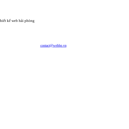
hiết kế web hải phòng
CÔNG TY CỔ PHẦN CÔNG NGHỆ VÀ DỊCH VỤ WEBHP
Địa chỉ: Số 05/47/81 Đà Nẵng, Phường Lạc Viên, Quận Ngô Quyền, TP. Hải Phòng
E-mail:
contact@webhp.vn
| Hotline: 0989.921.083