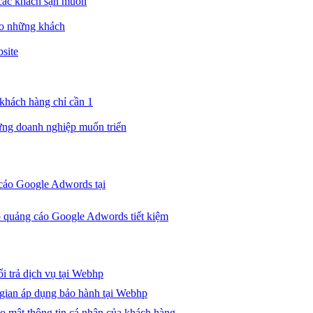
các khách sạn muốn
ho những khách
site
 khách hàng chỉ cần 1
ững doanh nghiệp muốn triển
 cáo Google Adwords tại
p quảng cáo Google Adwords tiết kiệm
i trả dịch vụ tại Webhp
 gian áp dụng bảo hành tại Webhp
o mật thông tin cá nhân của khách hàng