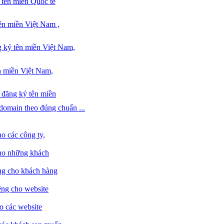
 tên miền Quốc tế
ên miền Việt Nam ,
 ký tên miền Việt Nam,
n miền Việt Nam,
i đăng ký tên miền
domain theo đúng chuẩn ...
ho các công ty,
cho những khách
êng cho khách hàng
êng cho website
ho các website