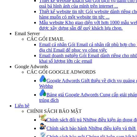
Thiết kế website khách sạn
Gói dịch vụ dành cho 
quả bá hình ảnh của mình trên internet ...
Thiết kế website tin tức
Gói website dành riêng c
hàng muốn có một website tin tức ...
Mẫu website
Kho giao diện với hơn 1000 mẫu web
được xây dựng sẵn để quý khách lựa chọn.
Email Server
CÁC GÓI EMAIL
Email cá nhân
Gói Email cá nhân rất phù hợp cho
địa chỉ Email để phục vụ công việc
Email doanh nghiệp
Gói Email dành riêng cho nh
khai số lượng lớn các email
Google Adwords
CÁC GÓI GOOGLE ADWORDS
Google Adwords
Giới thiệu về dịch vụ quảng
Webhp
Bảng giá Google Adwords
Cung cấp giải phá
trúng đích
Liên hệ
CHÍNH SÁCH BẢO MẬT
Chính sách đổi trả
Những điều kiện áp dụng đổ
Chính sách bảo hành
Những điều kiện và thời
Chính sách bảo mật
Chúng tôi luôn cam kết bả