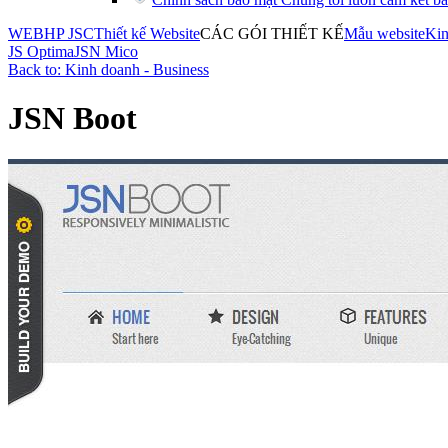
WEBHP JSC
Thiết kế Website
CÁC GÓI THIẾT KẾ
Mẫu website
Kin
JS Optima
JSN Mico
Back to: Kinh doanh - Business
JSN Boot