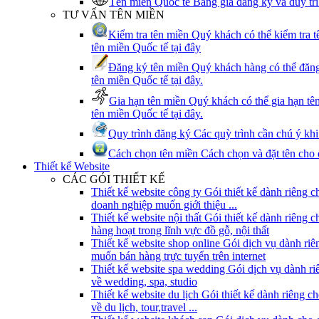
Tên miền Quốc tế
Bảng giá đăng ký và duy trì
TƯ VẤN TÊN MIỀN
Kiểm tra tên miền
Quý khách có thể kiểm tra t
tên miền Quốc tế tại đây
Đăng ký tên miền
Quý khách hàng có thể đăng
tên miền Quốc tế tại đây.
Gia hạn tên miền
Quý khách có thể gia hạn tê
tên miền Quốc tế tại đây.
Quy trình đăng ký
Các quỳ trình cần chú ý kh
Cách chọn tên miền
Cách chọn và đặt tên cho 
Thiết kế Website
CÁC GÓI THIẾT KẾ
Thiết kế website công ty
Gói thiết kế dành riêng c
doanh nghiệp muốn giới thiệu ...
Thiết kế website nội thất
Gói thiết kế dành riêng 
hàng hoạt trong lĩnh vực đồ gỗ, nội thất
Thiết kế website shop online
Gói dịch vụ dành ri
muốn bán hàng trực tuyến trên internet
Thiết kế website spa wedding
Gói dịch vụ dành ri
về wedding, spa, studio
Thiết kế website du lịch
Gói thiết kế dành riêng c
về du lịch, tour,travel ...