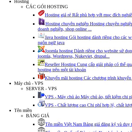
Hosting
CÁC GÓI HOSTING
Hosting giá rẻ
Rất phù hợp với mục đích nghiê
Hosting chuyên nghiệp
Hosting chuyên nghiệp
doanh nghiệp, shop online ...
Java hosting
Gói hosting dành riêng cho các w
ngôn ngữ java
Joomla hosting
Dành riêng cho website sử dụ
joomla, Wordpress, Nukeviet, drupal...
Reseller Hosting
Cung cấp giải pháp có thể qu
hosting trên một tài khoản
Khuyến mãi hosting
Các chương trình khuyến 
Máy chủ - VPS
SERVER - VPS
VPS - Máy chủ ảo
Máy chủ ảo, tiết kiệm chi 
VPS - Chất lượng cao
Chi phí hợp lý, chất lư
Tên miền
BẢNG GIÁ
Tên miền Việt Nam
Bảng giá đăng ký và duy 