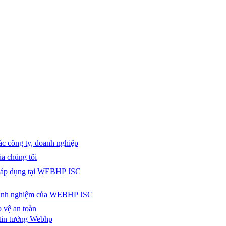
các công ty, doanh nghiệp
a chúng tôi
c áp dụng tại WEBHP JSC
 kinh nghiệm của WEBHP JSC
 vệ an toàn
tin tưởng Webhp