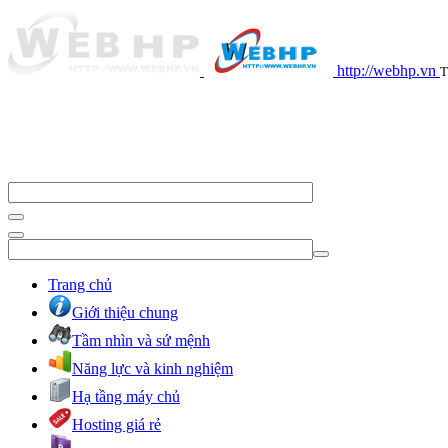
http://webhp.vn
T
Trang chủ
Giới thiệu chung
Tầm nhìn và sứ mệnh
Năng lực và kinh nghiệm
Hạ tầng máy chủ
Hosting giá rẻ