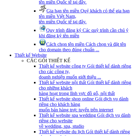
tên miền Quốc tế tại đây.
Gia hạn tên miền
Quý khách có thể gia hạn
tên miền Việt Nam,
tên miền Quốc tế tại đây.
Quy trình đăng ký
Các quỳ trình cần chú ý
khi đăng ký tên miền
Cách chọn tên miền
Cách chọn và đặt tên
cho domain theo đúng chuẩn ...
Thiết kế Website
CÁC GÓI THIẾT KẾ
Thiết kế website công ty
Gói thiết kế dành riêng
cho các công ty,
doanh nghiệp muốn giới thiệu ...
Thiết kế website nội thất
Gói thiết kế dành riêng
cho những khách
hàng hoạt trong lĩnh vực đồ gỗ, nội thất
Thiết kế website shop online
Gói dịch vụ dành
riêng cho khách hàng
muốn bán hàng trực tuyến trên internet
Thiết kế website spa wedding
Gói dịch vụ dành
riêng cho website
về wedding, spa, studio
Thiết kế website du lịch
Gói thiết kế dành riêng