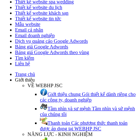
Thiết kế website spa wedding
Thiết kế website du lịch
Thiết kế website khách sạn
Thiết kế website tin tức
Mẫu website
Email cá nhân
Email doanh nghiệp
Dịch vụ quảng cáo Google Adwords
Bảng giá Google Adwords
Bảng giá Google Adwords theo vùng
Tìm kiếm
Liên hệ
Trang chủ
Giới thiệu
VỀ WEBHP JSC
Giới thiệu chung
Gói thiết kế dành riêng cho
các công ty, doanh nghiệp
Tầm nhìn và sư mệnh
Tầm nhìn và sứ mệnh
của chúng tôi
Thanh toán
Các phương thức thanh toán
được áp dụng tại WEBHP JSC
NĂNG LỰC - KINH NGHIỆM