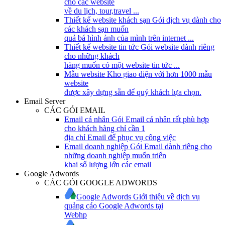
cho các website
về du lịch, tour,travel ...
Thiết kế website khách sạn
Gói dịch vụ dành cho
các khách sạn muốn
quả bá hình ảnh của mình trên internet ...
Thiết kế website tin tức
Gói website dành riêng
cho những khách
hàng muốn có một website tin tức ...
Mẫu website
Kho giao diện với hơn 1000 mẫu
website
được xây dựng sẵn để quý khách lựa chọn.
Email Server
CÁC GÓI EMAIL
Email cá nhân
Gói Email cá nhân rất phù hợp
cho khách hàng chỉ cần 1
địa chỉ Email để phục vụ công việc
Email doanh nghiệp
Gói Email dành riêng cho
những doanh nghiệp muốn triển
khai số lượng lớn các email
Google Adwords
CÁC GÓI GOOGLE ADWORDS
Google Adwords
Giới thiệu về dịch vụ
quảng cáo Google Adwords tại
Webhp