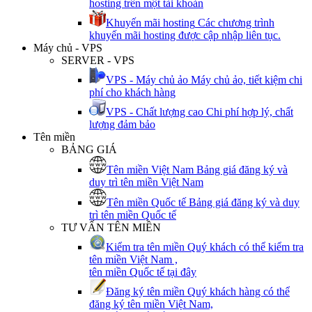
hosting trên một tài khoản
Khuyến mãi hosting
Các chương trình
khuyến mãi hosting được cập nhập liên tục.
Máy chủ - VPS
SERVER - VPS
VPS - Máy chủ ảo
Máy chủ ảo, tiết kiệm chi
phí cho khách hàng
VPS - Chất lượng cao
Chi phí hợp lý, chất
lượng đảm bảo
Tên miền
BẢNG GIÁ
Tên miền Việt Nam
Bảng giá đăng ký và
duy trì tên miền Việt Nam
Tên miền Quốc tế
Bảng giá đăng ký và duy
trì tên miền Quốc tế
TƯ VẤN TÊN MIỀN
Kiểm tra tên miền
Quý khách có thể kiểm tra
tên miền Việt Nam ,
tên miền Quốc tế tại đây
Đăng ký tên miền
Quý khách hàng có thể
đăng ký tên miền Việt Nam,