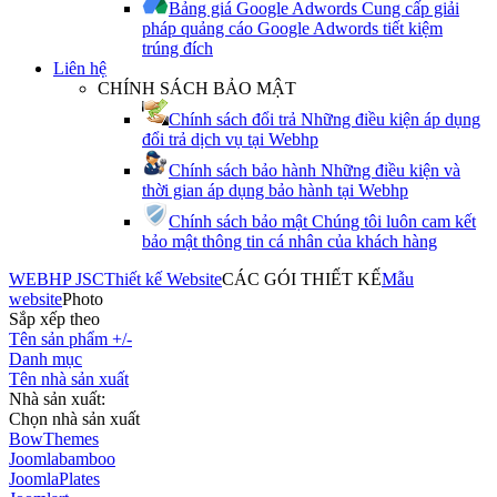
Bảng giá Google Adwords
Cung cấp giải
pháp quảng cáo Google Adwords tiết kiệm
trúng đích
Liên hệ
CHÍNH SÁCH BẢO MẬT
Chính sách đổi trả
Những điều kiện áp dụng
đổi trả dịch vụ tại Webhp
Chính sách bảo hành
Những điều kiện và
thời gian áp dụng bảo hành tại Webhp
Chính sách bảo mật
Chúng tôi luôn cam kết
bảo mật thông tin cá nhân của khách hàng
WEBHP JSC
Thiết kế Website
CÁC GÓI THIẾT KẾ
Mẫu
website
Photo
Sắp xếp theo
Tên sản phẩm +/-
Danh mục
Tên nhà sản xuất
Nhà sản xuất:
Chọn nhà sản xuất
BowThemes
Joomlabamboo
JoomlaPlates