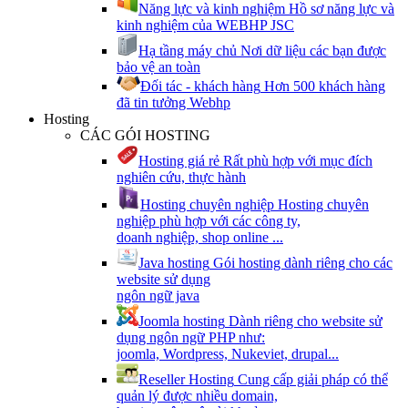
Năng lực và kinh nghiệm
Hồ sơ năng lực và
kinh nghiệm của WEBHP JSC
Hạ tầng máy chủ
Nơi dữ liệu các bạn được
bảo vệ an toàn
Đối tác - khách hàng
Hơn 500 khách hàng
đã tin tưởng Webhp
Hosting
CÁC GÓI HOSTING
Hosting giá rẻ
Rất phù hợp với mục đích
nghiên cứu, thực hành
Hosting chuyên nghiệp
Hosting chuyên
nghiệp phù hợp với các công ty,
doanh nghiệp, shop online ...
Java hosting
Gói hosting dành riêng cho các
website sử dụng
ngôn ngữ java
Joomla hosting
Dành riêng cho website sử
dụng ngôn ngữ PHP như:
joomla, Wordpress, Nukeviet, drupal...
Reseller Hosting
Cung cấp giải pháp có thể
quản lý được nhiều domain,