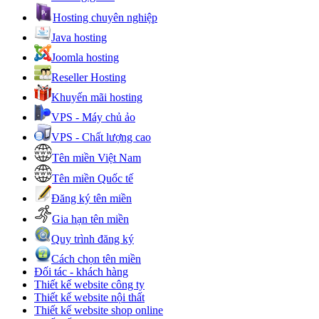
Hosting chuyên nghiệp
Java hosting
Joomla hosting
Reseller Hosting
Khuyến mãi hosting
VPS - Máy chủ ảo
VPS - Chất lượng cao
Tên miền Việt Nam
Tên miền Quốc tế
Đăng ký tên miền
Gia hạn tên miền
Quy trình đăng ký
Cách chọn tên miền
Đối tác - khách hàng
Thiết kế website công ty
Thiết kế website nội thất
Thiết kế website shop online