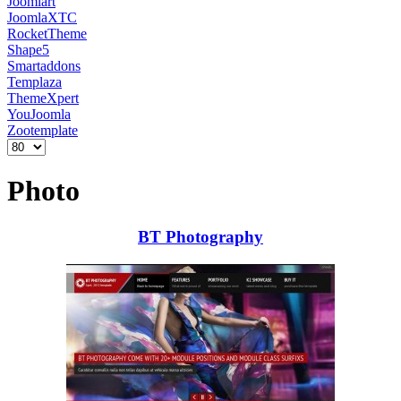
Joomlart
JoomlaXTC
RocketTheme
Shape5
Smartaddons
Templaza
ThemeXpert
YouJoomla
Zootemplate
Photo
BT Photography