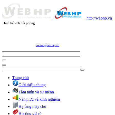
http://webhp.vn
Thiết kế web hải phòng
CÔNG TY CỔ PHẦN CÔNG NGHỆ VÀ DỊCH VỤ WEBHP
Địa chỉ: Số 05/47/81 Đà Nẵng, Phường Lạc Viên, Quận Ngô Quyền, TP. Hải Phòng
E-mail:
contact@webhp.vn
| Hotline: 0989.921.083
Trang chủ
Giới thiệu chung
Tầm nhìn và sứ mệnh
Năng lực và kinh nghiệm
Hạ tầng máy chủ
Hosting giá rẻ