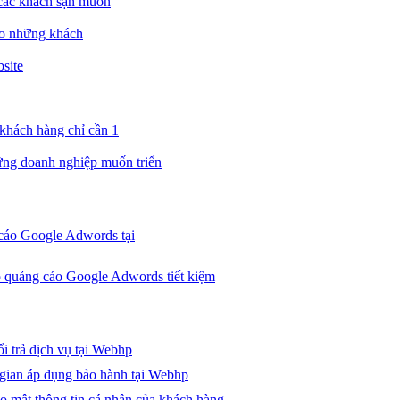
các khách sạn muốn
ho những khách
site
 khách hàng chỉ cần 1
ững doanh nghiệp muốn triển
 cáo Google Adwords tại
p quảng cáo Google Adwords tiết kiệm
i trả dịch vụ tại Webhp
 gian áp dụng bảo hành tại Webhp
o mật thông tin cá nhân của khách hàng