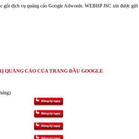
các gói dịch vụ quảng cáo Google Adwords. WEBHP JSC xin được gửi 
Ị TRỊ QUẢNG CÁO CỦA TRANG ĐẦU GOOGLE
háng)