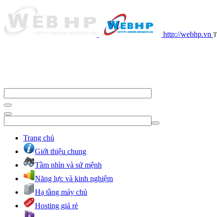
http://webhp.vn
T
Trang chủ
Giới thiệu chung
Tầm nhìn và sứ mệnh
Năng lực và kinh nghiệm
Hạ tầng máy chủ
Hosting giá rẻ