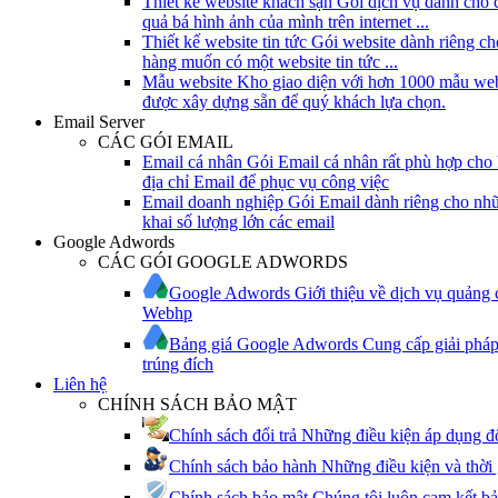
Thiết kế website khách sạn
Gói dịch vụ dành cho 
quả bá hình ảnh của mình trên internet ...
Thiết kế website tin tức
Gói website dành riêng c
hàng muốn có một website tin tức ...
Mẫu website
Kho giao diện với hơn 1000 mẫu web
được xây dựng sẵn để quý khách lựa chọn.
Email Server
CÁC GÓI EMAIL
Email cá nhân
Gói Email cá nhân rất phù hợp cho
địa chỉ Email để phục vụ công việc
Email doanh nghiệp
Gói Email dành riêng cho nh
khai số lượng lớn các email
Google Adwords
CÁC GÓI GOOGLE ADWORDS
Google Adwords
Giới thiệu về dịch vụ quảng
Webhp
Bảng giá Google Adwords
Cung cấp giải phá
trúng đích
Liên hệ
CHÍNH SÁCH BẢO MẬT
Chính sách đổi trả
Những điều kiện áp dụng đổ
Chính sách bảo hành
Những điều kiện và thời
Chính sách bảo mật
Chúng tôi luôn cam kết bả