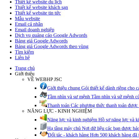
Thiết kế website du lịch
i
Thiết kế website khách sạn
ng,
Thiết kế website tin tức
ờng
Mẫu website
Email cá nhân
k
Email doanh nghiệp
ảng
Dịch vụ quảng cáo Google Adwords
o.
Bảng giá Google Adwords
Bảng giá Google Adwords theo vùng
Tìm kiếm
ông
Liên hệ
h
Trang chủ
í
Giới thiệu
ản
VỀ WEBHP JSC
Giới thiệu chung
Gói thiết kế dành riêng cho 
Tầm nhìn và sư mệnh
Tầm nhìn và sứ mệnh củ
p
Thanh toán
Các phương thức thanh toán đượ
ng
NĂNG LỰC - KINH NGHIỆM
ểu:
Năng lực và kinh nghiệm
Hồ sơ năng lực và
Hạ tầng máy chủ
Nơi dữ liệu các bạn được bảo
áng.
Đối tác - khách hàng
Hơn 500 khách hàng đã 