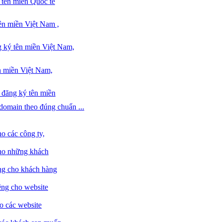
 tên miền Quốc tế
ên miền Việt Nam ,
 ký tên miền Việt Nam,
n miền Việt Nam,
i đăng ký tên miền
domain theo đúng chuẩn ...
ho các công ty,
cho những khách
êng cho khách hàng
êng cho website
ho các website