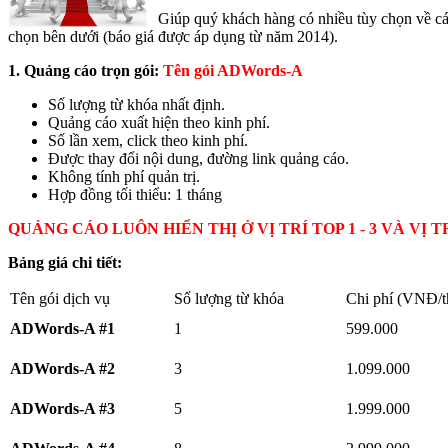
Giúp quý khách hàng có nhiều tùy chọn về 
chọn bên dưới (báo giá được áp dụng từ năm 2014).
1. Quảng cáo trọn gói:
Tên gói ADWords-A
Số lượng từ khóa nhất định.
Quảng cáo xuất hiện theo kinh phí.
Số lần xem, click theo kinh phí.
Được thay đổi nội dung, đường link quảng cáo.
Không tính phí quản trị.
Hợp đồng tối thiểu: 1 tháng
QUẢNG CÁO LUÔN HIỂN THỊ Ở VỊ TRÍ TOP 1 - 3 VÀ V
Bảng giá chi tiết:
Tên gói dịch vụ
Số lượng từ khóa
Chi phí (VNĐ/t
ADWords-A #1
1
599.000
ADWords-A #2
3
1.099.000
ADWords-A #3
5
1.999.000