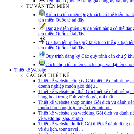
Tên miền Quốc tế
Bảng giá đăng ký và duy trì
TƯ VẤN TÊN MIỀN
Kiểm tra tên miền
Quý khách có thể kiểm tra t
tên miền Quốc tế tại đây
Đăng ký tên miền
Quý khách hàng có thể đăng
tên miền Quốc tế tại đây.
Gia hạn tên miền
Quý khách có thể gia hạn tê
tên miền Quốc tế tại đây.
Quy trình đăng ký
Các quỳ trình cần chú ý kh
Cách chọn tên miền
Cách chọn và đặt tên cho 
Thiết kế Website
CÁC GÓI THIẾT KẾ
Thiết kế website công ty
Gói thiết kế dành riêng c
doanh nghiệp muốn giới thiệu ...
Thiết kế website nội thất
Gói thiết kế dành riêng 
hàng hoạt trong lĩnh vực đồ gỗ, nội thất
Thiết kế website shop online
Gói dịch vụ dành ri
muốn bán hàng trực tuyến trên internet
Thiết kế website spa wedding
Gói dịch vụ dành ri
về wedding, spa, studio
Thiết kế website du lịch
Gói thiết kế dành riêng c
về du lịch, tour,travel ...