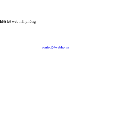
hiết kế web hải phòng
CÔNG TY CỔ PHẦN CÔNG NGHỆ VÀ DỊCH VỤ WEBHP
Địa chỉ: Số 05/47/81 Đà Nẵng, Phường Lạc Viên, Quận Ngô Quyền, TP. Hải Phòng
E-mail:
contact@webhp.vn
| Hotline: 0989.921.083