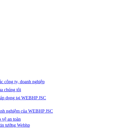
các công ty, doanh nghiệp
a chúng tôi
c áp dụng tại WEBHP JSC
 kinh nghiệm của WEBHP JSC
 vệ an toàn
tin tưởng Webhp