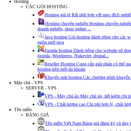
Hosting
CÁC GÓI HOSTING
Hosting giá rẻ
Rất phù hợp với mục đích nghiê
Hosting chuyên nghiệp
Hosting chuyên nghiệp
doanh nghiệp, shop online ...
Java hosting
Gói hosting dành riêng cho các w
ngôn ngữ java
Joomla hosting
Dành riêng cho website sử dụ
joomla, Wordpress, Nukeviet, drupal...
Reseller Hosting
Cung cấp giải pháp có thể qu
hosting trên một tài khoản
Khuyến mãi hosting
Các chương trình khuyến 
Máy chủ - VPS
SERVER - VPS
VPS - Máy chủ ảo
Máy chủ ảo, tiết kiệm chi 
VPS - Chất lượng cao
Chi phí hợp lý, chất lư
Tên miền
BẢNG GIÁ
Tên miền Việt Nam
Bảng giá đăng ký và duy 