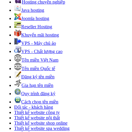
Hosting chuyên nghiệp
ảng
Java hosting
o
Joomla hosting
ất
Reseller Hosting
ện
eo
Khuyến mãi hosting
nh
VPS - Máy chủ ảo
.
VPS - Chất lượng cao
Tên miền Việt Nam
Tên miền Quốc tế
n
m,
Đăng ký tên miền
ck
Gia hạn tên miền
eo
Quy trình đăng ký
nh
.
Cách chọn tên miền
Đối tác - khách hàng
Thiết kế website công ty
Thiết kế website nội thất
ợc
Thiết kế website shop online
ay
Thiết kế website spa wedding
i