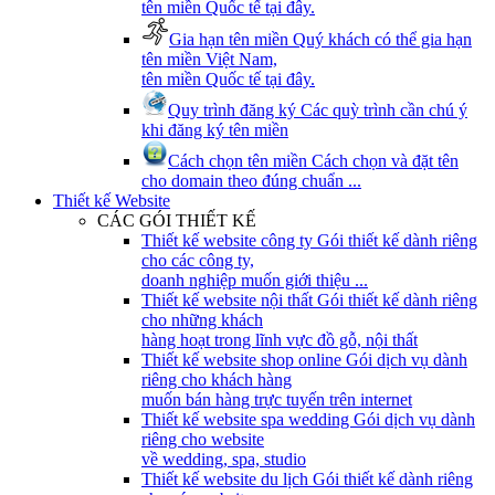
tên miền Quốc tế tại đây.
Gia hạn tên miền
Quý khách có thể gia hạn
tên miền Việt Nam,
tên miền Quốc tế tại đây.
Quy trình đăng ký
Các quỳ trình cần chú ý
khi đăng ký tên miền
Cách chọn tên miền
Cách chọn và đặt tên
cho domain theo đúng chuẩn ...
Thiết kế Website
CÁC GÓI THIẾT KẾ
Thiết kế website công ty
Gói thiết kế dành riêng
cho các công ty,
doanh nghiệp muốn giới thiệu ...
Thiết kế website nội thất
Gói thiết kế dành riêng
cho những khách
hàng hoạt trong lĩnh vực đồ gỗ, nội thất
Thiết kế website shop online
Gói dịch vụ dành
riêng cho khách hàng
muốn bán hàng trực tuyến trên internet
Thiết kế website spa wedding
Gói dịch vụ dành
riêng cho website
về wedding, spa, studio
Thiết kế website du lịch
Gói thiết kế dành riêng