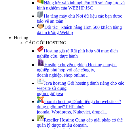
Năng lực và kinh nghiệm
Hồ sơ năng lực và
kinh nghiệm của WEBHP JSC
Hạ tầng máy chủ
Nơi dữ liệu các bạn được
bảo vệ an toàn
Đối tác - khách hàng
Hơn 500 khách hàng
đã tin tưởng Webhp
Hosting
CÁC GÓI HOSTING
Hosting giá rẻ
Rất phù hợp với mục đích
nghiên cứu, thực hành
Hosting chuyên nghiệp
Hosting chuyên
nghiệp phù hợp với các công ty,
doanh nghiệp, shop online ...
Java hosting
Gói hosting dành riêng cho các
website sử dụng
ngôn ngữ java
Joomla hosting
Dành riêng cho website sử
dụng ngôn ngữ PHP như:
joomla, Wordpress, Nukeviet, drupal...
Reseller Hosting
Cung cấp giải pháp có thể
quản lý được nhiều domain,