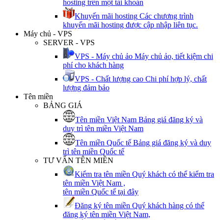
hosting trên một tài khoản
Khuyến mãi hosting
Các chương trình
khuyến mãi hosting được cập nhập liên tục.
Máy chủ - VPS
SERVER - VPS
VPS - Máy chủ ảo
Máy chủ ảo, tiết kiệm chi
phí cho khách hàng
VPS - Chất lượng cao
Chi phí hợp lý, chất
lượng đảm bảo
Tên miền
BẢNG GIÁ
Tên miền Việt Nam
Bảng giá đăng ký và
duy trì tên miền Việt Nam
Tên miền Quốc tế
Bảng giá đăng ký và duy
trì tên miền Quốc tế
TƯ VẤN TÊN MIỀN
Kiểm tra tên miền
Quý khách có thể kiểm tra
tên miền Việt Nam ,
tên miền Quốc tế tại đây
Đăng ký tên miền
Quý khách hàng có thể
đăng ký tên miền Việt Nam,