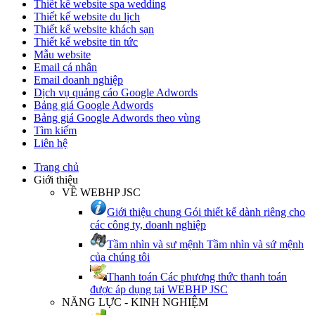
Thiết kế website spa wedding
Thiết kế website du lịch
Thiết kế website khách sạn
Thiết kế website tin tức
Mẫu website
Email cá nhân
Email doanh nghiệp
Dịch vụ quảng cáo Google Adwords
Bảng giá Google Adwords
Bảng giá Google Adwords theo vùng
Tìm kiếm
Liên hệ
Trang chủ
Giới thiệu
VỀ WEBHP JSC
Giới thiệu chung
Gói thiết kế dành riêng cho
các công ty, doanh nghiệp
Tầm nhìn và sư mệnh
Tầm nhìn và sứ mệnh
của chúng tôi
Thanh toán
Các phương thức thanh toán
được áp dụng tại WEBHP JSC
NĂNG LỰC - KINH NGHIỆM