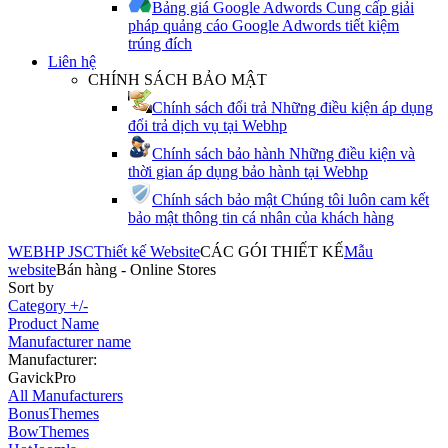
Bảng giá Google Adwords
Cung cấp giải
pháp quảng cáo Google Adwords tiết kiệm
trúng đích
Liên hệ
CHÍNH SÁCH BẢO MẬT
Chính sách đổi trả
Những điều kiện áp dụng
đổi trả dịch vụ tại Webhp
Chính sách bảo hành
Những điều kiện và
thời gian áp dụng bảo hành tại Webhp
Chính sách bảo mật
Chúng tôi luôn cam kết
bảo mật thông tin cá nhân của khách hàng
WEBHP JSC
Thiết kế Website
CÁC GÓI THIẾT KẾ
Mẫu
website
Bán hàng - Online Stores
Sort by
Category +/-
Product Name
Manufacturer name
Manufacturer:
GavickPro
All Manufacturers
BonusThemes
BowThemes