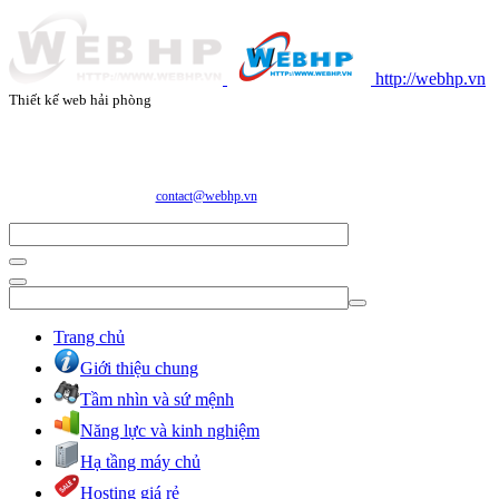
http://webhp.vn
Thiết kế web hải phòng
CÔNG TY CỔ PHẦN CÔNG NGHỆ VÀ DỊCH VỤ WEBHP
Địa chỉ: Số 05/47/81 Đà Nẵng, Phường Lạc Viên, Quận Ngô Quyền, TP. Hải Phòng
E-mail:
contact@webhp.vn
| Hotline: 0989.921.083
Trang chủ
Giới thiệu chung
Tầm nhìn và sứ mệnh
Năng lực và kinh nghiệm
Hạ tầng máy chủ
Hosting giá rẻ