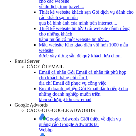
cho các website
về du lịch, tour,travel ...
Thiết kế website khách sạn
Gói dịch vụ dành cho
các khách sạn muốn
quả bá hình ảnh của mình trên internet ...
Thiết kế website tin tức
Gói website dành riêng
cho những khách
hàng muốn có một website tin tức ...
Mẫu website
Kho giao diện với hơn 1000 mẫu
website
được xây dựng sẵn để quý khách lựa chọn.
Email Server
CÁC GÓI EMAIL
Email cá nhân
Gói Email cá nhân rất phù hợp
cho khách hàng chỉ cần 1
địa chỉ Email để phục vụ công việc
Email doanh nghiệp
Gói Email dành riêng cho
những doanh nghiệp muốn triển
khai số lượng lớn các email
Google Adwords
CÁC GÓI GOOGLE ADWORDS
Google Adwords
Giới thiệu về dịch vụ
quảng cáo Google Adwords tại
Webhp