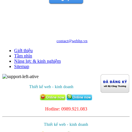
Copyright © 2010 WEBHP JSC, All Rights Reserved.
CÔNG TY CỔ PHẦN CÔNG NGHỆ VÀ DỊCH VỤ WEBHP
Địa chỉ: Số 05/47/81 Đà Nẵng, Phường Lạc Viên, Quận Ngô Quyền, TP. Hải
Phòng
Hotline: 0989.921.083 - 09.1441.6556
http://webhp.vn
Website:
| Email:
contact@webhp.vn
Giới thiệu
Tầm nhìn
Năng lực & kinh nghiệm
Sitemap
Thiết kế web - kinh doanh
Hotline: 0989.921.083
Thiết kế web - kinh doanh