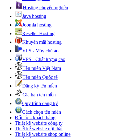
Hosting chuyên nghiệp
Java hosting
Joomla hosting
Reseller Hosting
Khuyến mãi hosting
VPS - Máy chủ ảo
VPS - Chất lượng cao
Tên miền Việt Nam
Tên miền Quốc tế
Đăng ký tên miền
Gia hạn tên miền
Quy trình đăng ký
Cách chọn tên miền
Đối tác - khách hàng
Thiết kế website công ty
Thiết kế website nội thất
Thiết kế website shop online