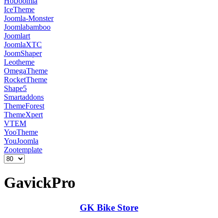
HotJoomla
IceTheme
Joomla-Monster
Joomlabamboo
Joomlart
JoomlaXTC
JoomShaper
Leotheme
OmegaTheme
RocketTheme
Shape5
Smartaddons
ThemeForest
ThemeXpert
VTEM
YooTheme
YouJoomla
Zootemplate
GavickPro
GK Bike Store