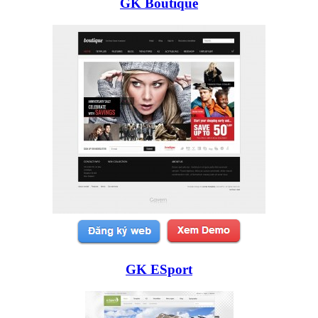
GK Boutique
GK ESport